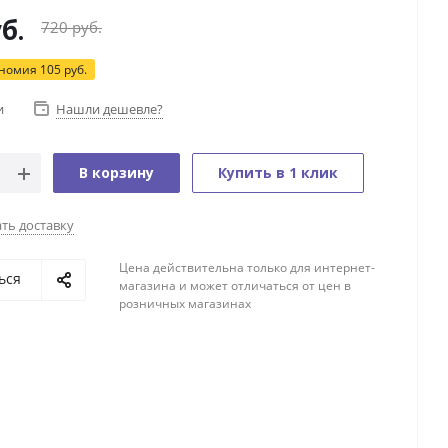
б.
720
руб.
ономия
105
руб.
и
Нашли дешевле?
В корзину
Купить в 1 клик
ть доставку
Цена действительна только для интернет-
ься
магазина и может отличаться от цен в
розничных магазинах