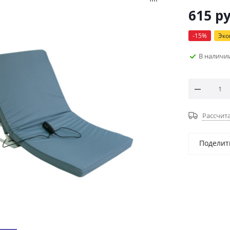
615
ру
-
15
%
Эк
В наличи
Рассчита
Поделит