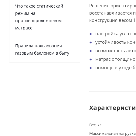
Решение ориентиров
Что такое статический
восстанавливается п
режим на
конструкция весом 1
противопролежневом
матрасе
настройка угла с
устойчивость конс
Правила пользования
возможность авт
газовым баллоном в быту
матрас с толщиной
помощь в уходе б
Характерист
Вес, кг
Максимальная нагрузка,