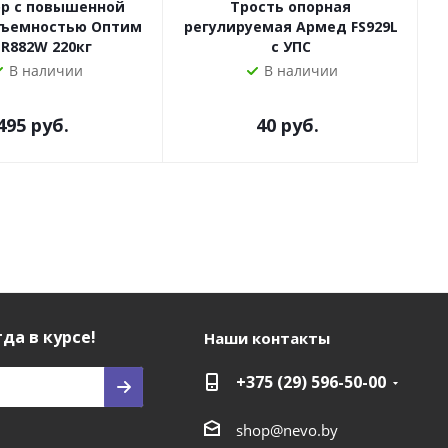
р с повышенной
Трость опорная
дъемностью Оптим
регулируемая Армед FS929L
R882W 220кг
с УПС
В наличии
В наличии
495
руб.
40
руб.
да в курсе!
Наши контакты
+375 (29) 596-50-00
shop@nevo.by