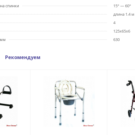
на спинки
15° — 60°
длина 1.4 м
4
125х65х6
 мм
630
Рекомендуем