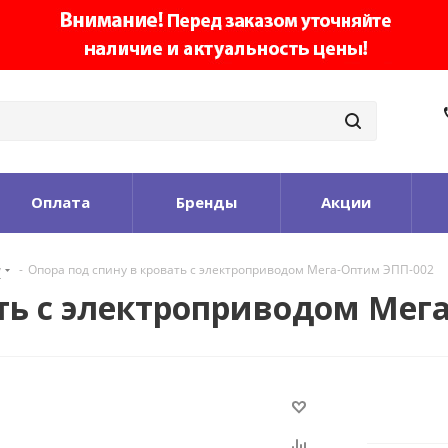
Оплата
Бренды
Акции
у
-
Опора под спину в кровать с электроприводом Мега-Оптим ЭПП-002
ать с электроприводом Мег