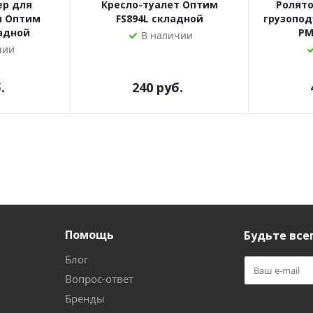
ер для
Кресло-туалет Оптим
Ролято
и Оптим
FS894L складной
грузопо
адной
PM
В наличии
чии
.
240
руб.
Помощь
Будьте всег
Блог
Вопрос-ответ
Бренды