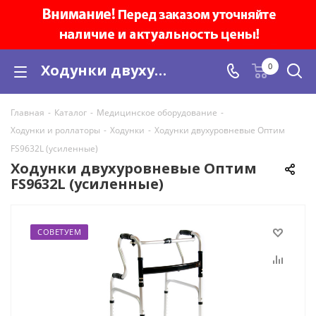
Ходунки двухуровневые Оптим FS9632L (усиленные) купить в Минске с доставкой, цена
0
Главная
-
Каталог
-
Медицинское оборудование
-
Ходунки и роллаторы
-
Ходунки
-
Ходунки двухуровневые Оптим
FS9632L (усиленные)
Ходунки двухуровневые Оптим
FS9632L (усиленные)
СОВЕТУЕМ